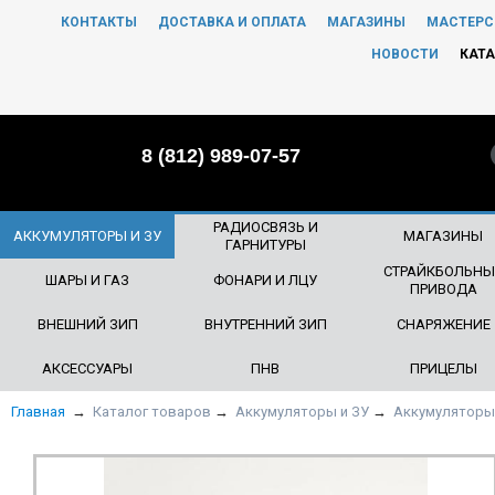
КОНТАКТЫ
ДОСТАВКА И ОПЛАТА
МАГАЗИНЫ
МАСТЕРС
ЧТО БУДЕМ ИСКАТЬ?
НОВОСТИ
КАТА
8 (812) 989-07-57
РАДИОСВЯЗЬ И
АККУМУЛЯТОРЫ И ЗУ
МАГАЗИНЫ
ГАРНИТУРЫ
СТРАЙКБОЛЬНЫ
ШАРЫ И ГАЗ
ФОНАРИ И ЛЦУ
ПРИВОДА
ВНЕШНИЙ ЗИП
ВНУТРЕННИЙ ЗИП
СНАРЯЖЕНИЕ
АКСЕССУАРЫ
ПНВ
ПРИЦЕЛЫ
Главная
→
Каталог товаров
→
Аккумуляторы и ЗУ
→
Аккумуляторы