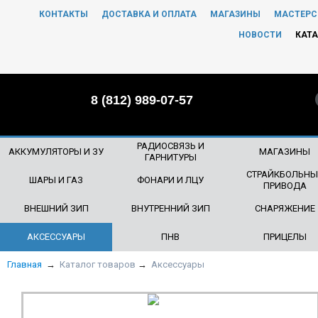
КОНТАКТЫ
ДОСТАВКА И ОПЛАТА
МАГАЗИНЫ
МАСТЕРС
ЧТО БУДЕМ ИСКАТЬ?
НОВОСТИ
КАТА
8 (812) 989-07-57
РАДИОСВЯЗЬ И
АККУМУЛЯТОРЫ И ЗУ
МАГАЗИНЫ
ГАРНИТУРЫ
СТРАЙКБОЛЬНЫ
ШАРЫ И ГАЗ
ФОНАРИ И ЛЦУ
ПРИВОДА
ВНЕШНИЙ ЗИП
ВНУТРЕННИЙ ЗИП
СНАРЯЖЕНИЕ
АКСЕССУАРЫ
ПНВ
ПРИЦЕЛЫ
Главная
→
Каталог товаров
→
Аксессуары