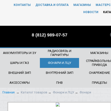
КОНТАКТЫ
ДОСТАВКА И ОПЛАТА
МАГАЗИНЫ
МАСТЕРС
ЧТО БУДЕМ ИСКАТЬ?
НОВОСТИ
КАТА
8 (812) 989-07-57
РАДИОСВЯЗЬ И
АККУМУЛЯТОРЫ И ЗУ
МАГАЗИНЫ
ГАРНИТУРЫ
СТРАЙКБОЛЬНЫ
ШАРЫ И ГАЗ
ФОНАРИ И ЛЦУ
ПРИВОДА
ВНЕШНИЙ ЗИП
ВНУТРЕННИЙ ЗИП
СНАРЯЖЕНИЕ
АКСЕССУАРЫ
ПНВ
ПРИЦЕЛЫ
Главная
→
Каталог товаров
→
Фонари и ЛЦУ
→
Фонари