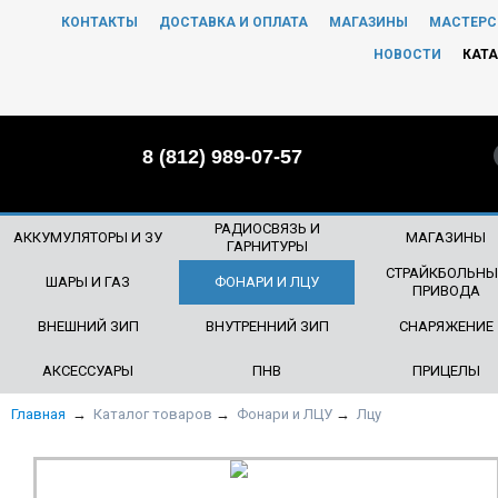
КОНТАКТЫ
ДОСТАВКА И ОПЛАТА
МАГАЗИНЫ
МАСТЕРС
ЧТО БУДЕМ ИСКАТЬ?
НОВОСТИ
КАТА
8 (812) 989-07-57
РАДИОСВЯЗЬ И
АККУМУЛЯТОРЫ И ЗУ
МАГАЗИНЫ
ГАРНИТУРЫ
СТРАЙКБОЛЬНЫ
ШАРЫ И ГАЗ
ФОНАРИ И ЛЦУ
ПРИВОДА
ВНЕШНИЙ ЗИП
ВНУТРЕННИЙ ЗИП
СНАРЯЖЕНИЕ
АКСЕССУАРЫ
ПНВ
ПРИЦЕЛЫ
Главная
→
Каталог товаров
→
Фонари и ЛЦУ
→
Лцу