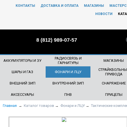
КОНТАКТЫ
ДОСТАВКА И ОПЛАТА
МАГАЗИНЫ
МАСТЕРС
ЧТО БУДЕМ ИСКАТЬ?
НОВОСТИ
КАТА
8 (812) 989-07-57
РАДИОСВЯЗЬ И
АККУМУЛЯТОРЫ И ЗУ
МАГАЗИНЫ
ГАРНИТУРЫ
СТРАЙКБОЛЬНЫ
ШАРЫ И ГАЗ
ФОНАРИ И ЛЦУ
ПРИВОДА
ВНЕШНИЙ ЗИП
ВНУТРЕННИЙ ЗИП
СНАРЯЖЕНИЕ
АКСЕССУАРЫ
ПНВ
ПРИЦЕЛЫ
Главная
→
Каталог товаров
→
Фонари и ЛЦУ
→
Тактические компл