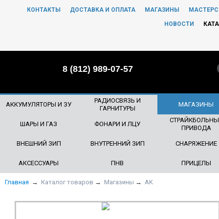
КОНТАКТЫ
ДОСТАВКА И ОПЛАТА
МАГАЗИНЫ
МАСТЕРС
ЧТО БУДЕМ ИСКАТЬ?
НОВОСТИ
КАТА
8 (812) 989-07-57
РАДИОСВЯЗЬ И
АККУМУЛЯТОРЫ И ЗУ
МАГАЗИНЫ
ГАРНИТУРЫ
СТРАЙКБОЛЬНЫ
ШАРЫ И ГАЗ
ФОНАРИ И ЛЦУ
ПРИВОДА
ВНЕШНИЙ ЗИП
ВНУТРЕННИЙ ЗИП
СНАРЯЖЕНИЕ
АКСЕССУАРЫ
ПНВ
ПРИЦЕЛЫ
Главная
→
Каталог товаров
→
Магазины
→
AK