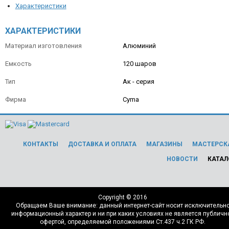
Характеристики
ХАРАКТЕРИСТИКИ
Материал изготовления
Алюминий
Емкость
120 шаров
Тип
Ак - серия
Фирма
Cyma
КОНТАКТЫ
ДОСТАВКА И ОПЛАТА
МАГАЗИНЫ
МАСТЕРСК
НОВОСТИ
КАТАЛ
Copyright © 2016
Обращаем Ваше внимание: данный интернет-сайт носит исключительн
информационный характер и ни при каких условиях не является публичн
офертой, определяемой положениями Ст.437 ч.2 ГК РФ.