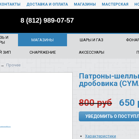
КОНТАКТЫ
ДОСТАВКА И ОПЛАТА
МАГАЗИНЫ
МАСТЕРСКАЯ
Н
8 (812) 989-07-57
ЗЬ И
МАГАЗИНЫ
ШАРЫ И ГАЗ
ФОНАР
РЫ
Й ЗИП
СНАРЯЖЕНИЕ
АКСЕССУАРЫ
→
Прочее
Патроны-шеллы 
дробовика (CYM
800
руб
650
УВЕДОМИТЬ О ПОСТУП
Характеристики