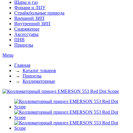
Шары и газ
Фонари и ЛЦУ
Страйкбольные привода
Внешний ЗИП
Внутренний ЗИП
Снаряжение
Аксессуары
ПНВ
Прицелы
Menu
Главная
→
Каталог товаров
→
Прицелы
→
Коллиматорные