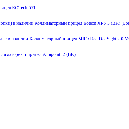
рицел EOTech 551
в наличии
Коллиматорный прицел Eotech XPS-3 (BK) (Бо
в наличии
Коллиматорный прицел MRO Red Dot Sight 2.0 M
ллиматорный прицел Aimpoint -2 (BK)