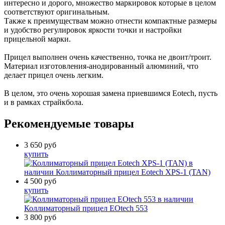
интересно и дорого, множество маркировок которые в целом
соответствуют оригинальным.
Также к преимуществам можно отнести компактные размеры
и удобство регулировок яркости точки и настройки
прицельной марки.
Прицел выполнен очень качественно, точка не двоит/троит.
Материал изготовления-анодированный алюминий, что
делает прицел очень легким.
В целом, это очень хорошая замена приевшимся Eotech, пусть
и в рамках страйкбола.
Рекомендуемые товары
3 650
руб
купить
в
наличии
Коллиматорный прицел Eotech XPS-1 (TAN)
4 500
руб
купить
в наличии
Коллиматорный прицел EOtech 553
3 800
руб