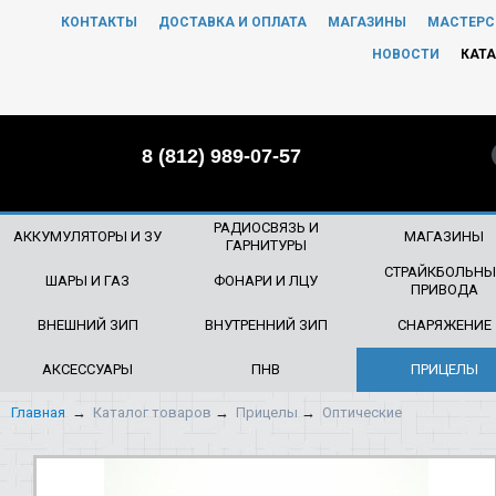
КОНТАКТЫ
ДОСТАВКА И ОПЛАТА
МАГАЗИНЫ
МАСТЕРС
ЧТО БУДЕМ ИСКАТЬ?
НОВОСТИ
КАТА
8 (812) 989-07-57
РАДИОСВЯЗЬ И
АККУМУЛЯТОРЫ И ЗУ
МАГАЗИНЫ
ГАРНИТУРЫ
СТРАЙКБОЛЬНЫ
ШАРЫ И ГАЗ
ФОНАРИ И ЛЦУ
ПРИВОДА
ВНЕШНИЙ ЗИП
ВНУТРЕННИЙ ЗИП
СНАРЯЖЕНИЕ
АКСЕССУАРЫ
ПНВ
ПРИЦЕЛЫ
Главная
→
Каталог товаров
→
Прицелы
→
Оптические