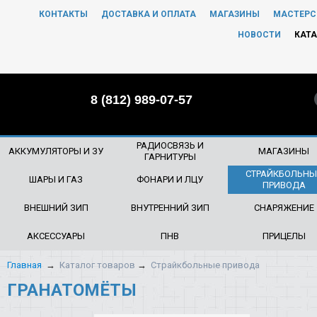
КОНТАКТЫ
ДОСТАВКА И ОПЛАТА
МАГАЗИНЫ
МАСТЕРС
ЧТО БУДЕМ ИСКАТЬ?
НОВОСТИ
КАТА
8 (812) 989-07-57
РАДИОСВЯЗЬ И
АККУМУЛЯТОРЫ И ЗУ
МАГАЗИНЫ
ГАРНИТУРЫ
СТРАЙКБОЛЬНЫ
ШАРЫ И ГАЗ
ФОНАРИ И ЛЦУ
ПРИВОДА
ВНЕШНИЙ ЗИП
ВНУТРЕННИЙ ЗИП
СНАРЯЖЕНИЕ
АКСЕССУАРЫ
ПНВ
ПРИЦЕЛЫ
Главная
→
Каталог товаров
→
Страйкбольные привода
ГРАНАТОМЁТЫ