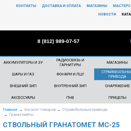
КОНТАКТЫ
ДОСТАВКА И ОПЛАТА
МАГАЗИНЫ
МАСТЕРС
ЧТО БУДЕМ ИСКАТЬ?
НОВОСТИ
КАТА
8 (812) 989-07-57
РАДИОСВЯЗЬ И
АККУМУЛЯТОРЫ И ЗУ
МАГАЗИНЫ
ГАРНИТУРЫ
СТРАЙКБОЛЬНЫ
ШАРЫ И ГАЗ
ФОНАРИ И ЛЦУ
ПРИВОДА
ВНЕШНИЙ ЗИП
ВНУТРЕННИЙ ЗИП
СНАРЯЖЕНИЕ
АКСЕССУАРЫ
ПНВ
ПРИЦЕЛЫ
Главная
→
Каталог товаров
→
Страйкбольные привода
→
Гранатомёты
СТВОЛЬНЫЙ ГРАНАТОМЕТ МС-25