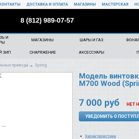
КОНТАКТЫ
ДОСТАВКА И ОПЛАТА
МАГАЗИНЫ
МАСТЕРСКАЯ
Н
8 (812) 989-07-57
ЗЬ И
МАГАЗИНЫ
ШАРЫ И ГАЗ
ФОНАР
РЫ
Й ЗИП
СНАРЯЖЕНИЕ
АКСЕССУАРЫ
льные привода
→
Spring
Модель винтовк
M700 Wood (Spri
7 000
руб
НЕТ 
УВЕДОМИТЬ О ПОСТУП
Характеристики