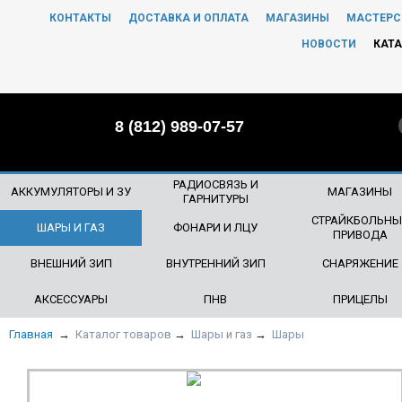
КОНТАКТЫ
ДОСТАВКА И ОПЛАТА
МАГАЗИНЫ
МАСТЕРС
ЧТО БУДЕМ ИСКАТЬ?
НОВОСТИ
КАТА
8 (812) 989-07-57
РАДИОСВЯЗЬ И
АККУМУЛЯТОРЫ И ЗУ
МАГАЗИНЫ
ГАРНИТУРЫ
СТРАЙКБОЛЬНЫ
ШАРЫ И ГАЗ
ФОНАРИ И ЛЦУ
ПРИВОДА
ВНЕШНИЙ ЗИП
ВНУТРЕННИЙ ЗИП
СНАРЯЖЕНИЕ
АКСЕССУАРЫ
ПНВ
ПРИЦЕЛЫ
Главная
→
Каталог товаров
→
Шары и газ
→
Шары