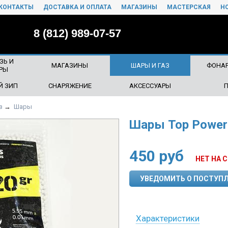
КОНТАКТЫ
ДОСТАВКА И ОПЛАТА
МАГАЗИНЫ
МАСТЕРСКАЯ
Н
8 (812) 989-07-57
ЗЬ И
МАГАЗИНЫ
ШАРЫ И ГАЗ
ФОНАР
РЫ
Й ЗИП
СНАРЯЖЕНИЕ
АКСЕССУАРЫ
з
→
Шары
Шары Top Power
450
руб
НЕТ НА 
УВЕДОМИТЬ О ПОСТУП
Характеристики