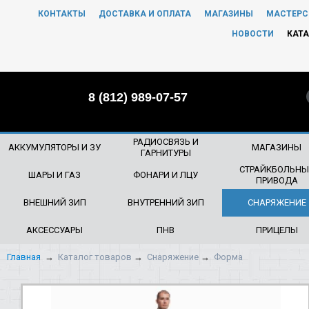
КОНТАКТЫ
ДОСТАВКА И ОПЛАТА
МАГАЗИНЫ
МАСТЕРС
ЧТО БУДЕМ ИСКАТЬ?
НОВОСТИ
КАТА
8 (812) 989-07-57
РАДИОСВЯЗЬ И
АККУМУЛЯТОРЫ И ЗУ
МАГАЗИНЫ
ГАРНИТУРЫ
СТРАЙКБОЛЬНЫ
ШАРЫ И ГАЗ
ФОНАРИ И ЛЦУ
ПРИВОДА
ВНЕШНИЙ ЗИП
ВНУТРЕННИЙ ЗИП
СНАРЯЖЕНИЕ
АКСЕССУАРЫ
ПНВ
ПРИЦЕЛЫ
Главная
→
Каталог товаров
→
Снаряжение
→
Форма