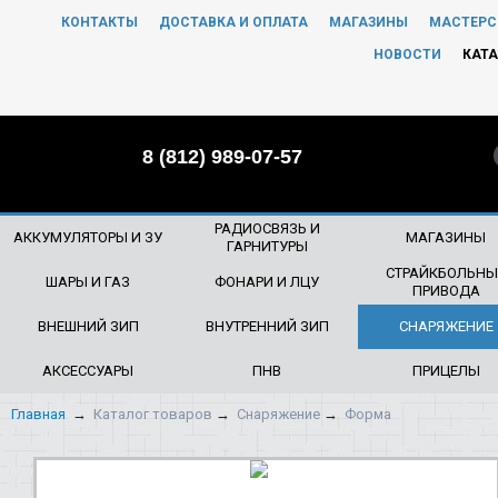
КОНТАКТЫ
ДОСТАВКА И ОПЛАТА
МАГАЗИНЫ
МАСТЕРС
ЧТО БУДЕМ ИСКАТЬ?
НОВОСТИ
КАТА
8 (812) 989-07-57
РАДИОСВЯЗЬ И
АККУМУЛЯТОРЫ И ЗУ
МАГАЗИНЫ
ГАРНИТУРЫ
СТРАЙКБОЛЬНЫ
ШАРЫ И ГАЗ
ФОНАРИ И ЛЦУ
ПРИВОДА
ВНЕШНИЙ ЗИП
ВНУТРЕННИЙ ЗИП
СНАРЯЖЕНИЕ
АКСЕССУАРЫ
ПНВ
ПРИЦЕЛЫ
Главная
→
Каталог товаров
→
Снаряжение
→
Форма