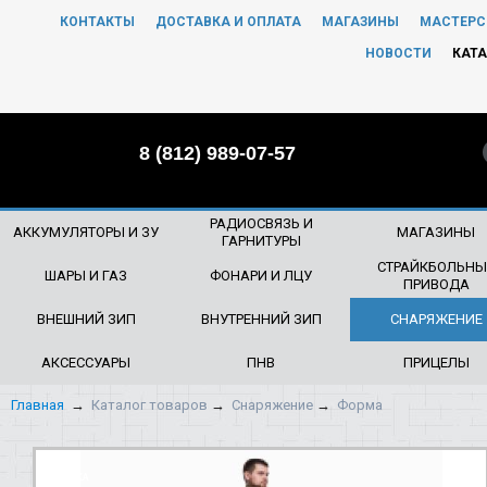
КОНТАКТЫ
ДОСТАВКА И ОПЛАТА
МАГАЗИНЫ
МАСТЕРС
ЧТО БУДЕМ ИСКАТЬ?
НОВОСТИ
КАТА
8 (812) 989-07-57
РАДИОСВЯЗЬ И
АККУМУЛЯТОРЫ И ЗУ
МАГАЗИНЫ
ГАРНИТУРЫ
СТРАЙКБОЛЬНЫ
ШАРЫ И ГАЗ
ФОНАРИ И ЛЦУ
ПРИВОДА
ВНЕШНИЙ ЗИП
ВНУТРЕННИЙ ЗИП
СНАРЯЖЕНИЕ
АКСЕССУАРЫ
ПНВ
ПРИЦЕЛЫ
Главная
→
Каталог товаров
→
Снаряжение
→
Форма
НОВИНКА