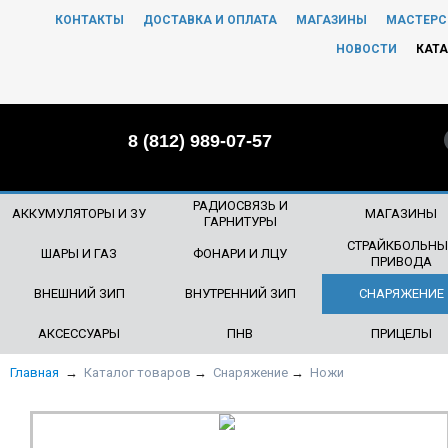
КОНТАКТЫ
ДОСТАВКА И ОПЛАТА
МАГАЗИНЫ
МАСТЕРС
ЧТО БУДЕМ ИСКАТЬ?
НОВОСТИ
КАТА
8 (812) 989-07-57
РАДИОСВЯЗЬ И
АККУМУЛЯТОРЫ И ЗУ
МАГАЗИНЫ
ГАРНИТУРЫ
СТРАЙКБОЛЬНЫ
ШАРЫ И ГАЗ
ФОНАРИ И ЛЦУ
ПРИВОДА
ВНЕШНИЙ ЗИП
ВНУТРЕННИЙ ЗИП
СНАРЯЖЕНИЕ
АКСЕССУАРЫ
ПНВ
ПРИЦЕЛЫ
Главная
→
Каталог товаров
→
Снаряжение
→
Ножи
НОВИНКА