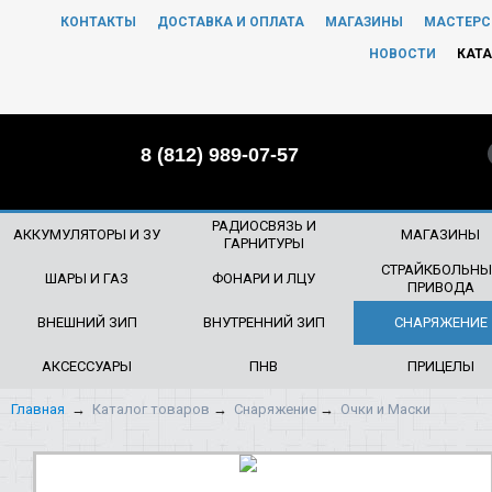
КОНТАКТЫ
ДОСТАВКА И ОПЛАТА
МАГАЗИНЫ
МАСТЕРС
ЧТО БУДЕМ ИСКАТЬ?
НОВОСТИ
КАТА
8 (812) 989-07-57
РАДИОСВЯЗЬ И
АККУМУЛЯТОРЫ И ЗУ
МАГАЗИНЫ
ГАРНИТУРЫ
СТРАЙКБОЛЬНЫ
ШАРЫ И ГАЗ
ФОНАРИ И ЛЦУ
ПРИВОДА
ВНЕШНИЙ ЗИП
ВНУТРЕННИЙ ЗИП
СНАРЯЖЕНИЕ
АКСЕССУАРЫ
ПНВ
ПРИЦЕЛЫ
Главная
→
Каталог товаров
→
Снаряжение
→
Очки и Маски