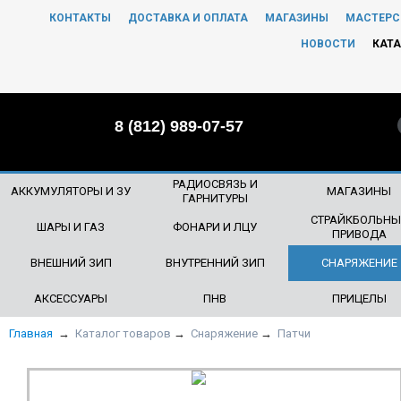
КОНТАКТЫ
ДОСТАВКА И ОПЛАТА
МАГАЗИНЫ
МАСТЕРС
ЧТО БУДЕМ ИСКАТЬ?
НОВОСТИ
КАТА
8 (812) 989-07-57
РАДИОСВЯЗЬ И
АККУМУЛЯТОРЫ И ЗУ
МАГАЗИНЫ
ГАРНИТУРЫ
СТРАЙКБОЛЬНЫ
ШАРЫ И ГАЗ
ФОНАРИ И ЛЦУ
ПРИВОДА
ВНЕШНИЙ ЗИП
ВНУТРЕННИЙ ЗИП
СНАРЯЖЕНИЕ
АКСЕССУАРЫ
ПНВ
ПРИЦЕЛЫ
Главная
→
Каталог товаров
→
Снаряжение
→
Патчи