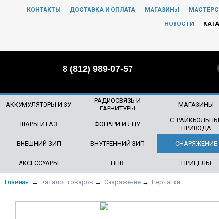
КОНТАКТЫ
ДОСТАВКА И ОПЛАТА
МАГАЗИНЫ
МАСТЕРС
ЧТО БУДЕМ ИСКАТЬ?
НОВОСТИ
КАТА
8 (812) 989-07-57
РАДИОСВЯЗЬ И
АККУМУЛЯТОРЫ И ЗУ
МАГАЗИНЫ
ГАРНИТУРЫ
СТРАЙКБОЛЬНЫ
ШАРЫ И ГАЗ
ФОНАРИ И ЛЦУ
ПРИВОДА
ВНЕШНИЙ ЗИП
ВНУТРЕННИЙ ЗИП
СНАРЯЖЕНИЕ
АКСЕССУАРЫ
ПНВ
ПРИЦЕЛЫ
Главная
→
Каталог товаров
→
Снаряжение
→
Перчатки