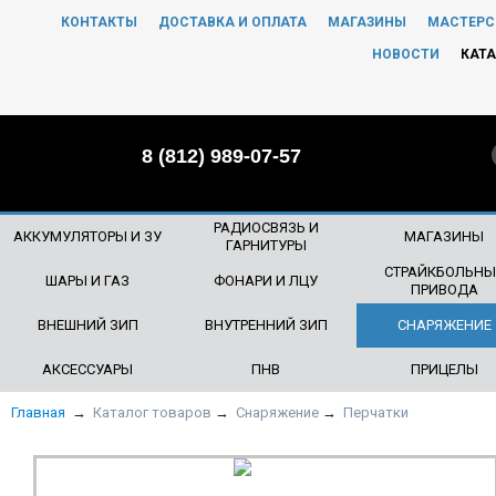
КОНТАКТЫ
ДОСТАВКА И ОПЛАТА
МАГАЗИНЫ
МАСТЕРС
ЧТО БУДЕМ ИСКАТЬ?
НОВОСТИ
КАТА
8 (812) 989-07-57
РАДИОСВЯЗЬ И
АККУМУЛЯТОРЫ И ЗУ
МАГАЗИНЫ
ГАРНИТУРЫ
СТРАЙКБОЛЬНЫ
ШАРЫ И ГАЗ
ФОНАРИ И ЛЦУ
ПРИВОДА
ВНЕШНИЙ ЗИП
ВНУТРЕННИЙ ЗИП
СНАРЯЖЕНИЕ
АКСЕССУАРЫ
ПНВ
ПРИЦЕЛЫ
Главная
→
Каталог товаров
→
Снаряжение
→
Перчатки