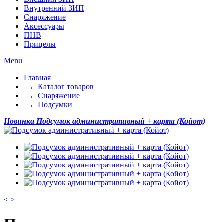
Внутренний ЗИП
Снаряжение
Аксессуары
ПНВ
Прицелы
Menu
Главная
→
Каталог товаров
→
Снаряжение
→
Подсумки
Новинка
Подсумок административный + карта (Койот)
<
>