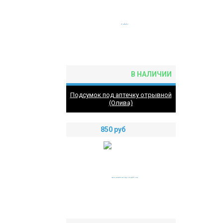
В НАЛИЧИИ
Подсумок под аптечку отрывной
(Олива)
850
руб