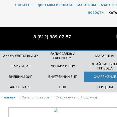
КОНТАКТЫ
ДОСТАВКА И ОПЛАТА
МАГАЗИНЫ
МАСТЕРС
ЧТО БУДЕМ ИСКАТЬ?
НОВОСТИ
КАТА
8 (812) 989-07-57
РАДИОСВЯЗЬ И
АККУМУЛЯТОРЫ И ЗУ
МАГАЗИНЫ
ГАРНИТУРЫ
СТРАЙКБОЛЬНЫ
ШАРЫ И ГАЗ
ФОНАРИ И ЛЦУ
ПРИВОДА
ВНЕШНИЙ ЗИП
ВНУТРЕННИЙ ЗИП
СНАРЯЖЕНИЕ
АКСЕССУАРЫ
ПНВ
ПРИЦЕЛЫ
Главная
→
Каталог товаров
→
Снаряжение
→
Подсумки