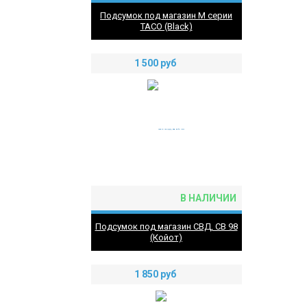
Подсумок под магазин М серии
TACO (Black)
1 500
руб
В НАЛИЧИИ
Подсумок под магазин СВД, СВ 98
(Койот)
1 850
руб