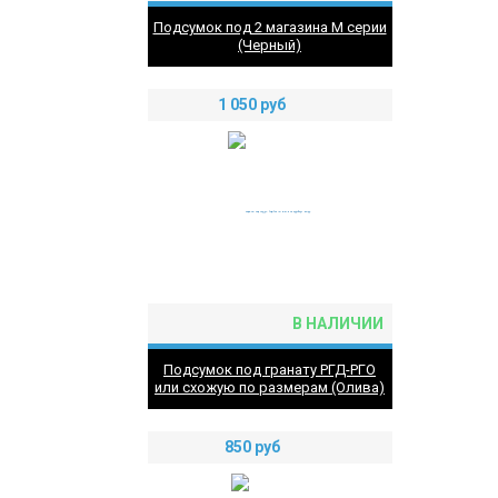
Подсумок под 2 магазина М серии
(Черный)
1 050
руб
В НАЛИЧИИ
Подсумок под гранату РГД-РГО
или схожую по размерам (Олива)
850
руб