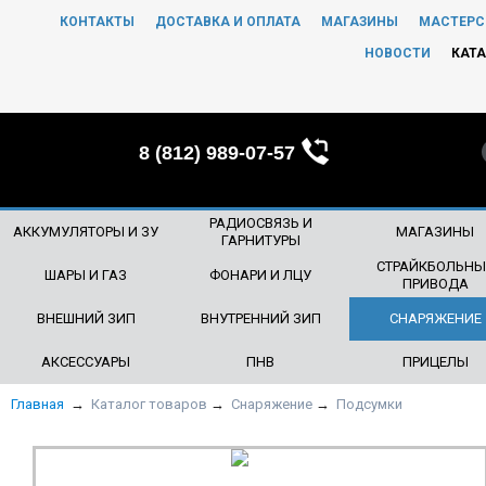
КОНТАКТЫ
ДОСТАВКА И ОПЛАТА
МАГАЗИНЫ
МАСТЕРС
ЧТО БУДЕМ ИСКАТЬ?
НОВОСТИ
КАТА
8 (812) 989-07-57
РАДИОСВЯЗЬ И
АККУМУЛЯТОРЫ И ЗУ
МАГАЗИНЫ
ГАРНИТУРЫ
СТРАЙКБОЛЬНЫ
ШАРЫ И ГАЗ
ФОНАРИ И ЛЦУ
ПРИВОДА
ВНЕШНИЙ ЗИП
ВНУТРЕННИЙ ЗИП
СНАРЯЖЕНИЕ
АКСЕССУАРЫ
ПНВ
ПРИЦЕЛЫ
Главная
→
Каталог товаров
→
Снаряжение
→
Подсумки