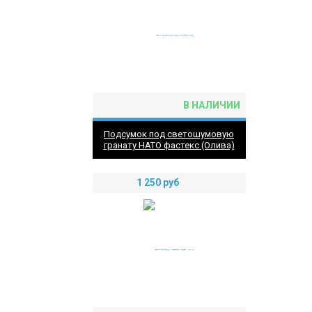
В НАЛИЧИИ
Подсумок под светошумовую
гранату НАТО фастекс (Олива)
1 250
руб