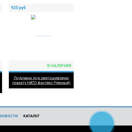
920
руб
В НАЛИЧИИ
Подсумок под светошумовую
гранату НАТО фастекс (Черный)
НОВОСТИ
КАТАЛОГ