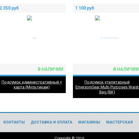
2 350
руб
1 100
руб
В НАЛИЧИИ
В НАЛИЧИИ
Подсумок административный +
Подсумок утилитарный
карта (Мультикам)
EmersonGear Multi-Purposes Waist
Bag (BK)
КОНТАКТЫ
ДОСТАВКА И ОПЛАТА
МАГАЗИНЫ
МАСТЕРСКАЯ
Copyright © 2016