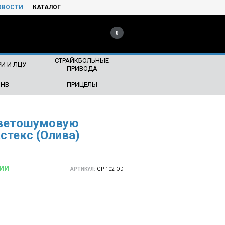
ОВОСТИ
КАТАЛОГ
0
СТРАЙКБОЛЬНЫЕ
И И ЛЦУ
ПРИВОДА
ПНВ
ПРИЦЕЛЫ
светошумовую
стекс (Олива)
ИИ
АРТИКУЛ:
GP-102-OD