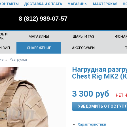
КОНТАКТЫ
ДОСТАВКА И ОПЛАТА
МАГАЗИНЫ
МАСТЕРСКАЯ
Н
8 (812) 989-07-57
ЗЬ И
МАГАЗИНЫ
ШАРЫ И ГАЗ
ФОНАР
РЫ
Й ЗИП
СНАРЯЖЕНИЕ
АКСЕССУАРЫ
ие
→
Разгрузки
Нагрудная разгр
Chest Rig MK2 (
3 300
руб
НЕТ 
УВЕДОМИТЬ О ПОСТУП
Характеристики