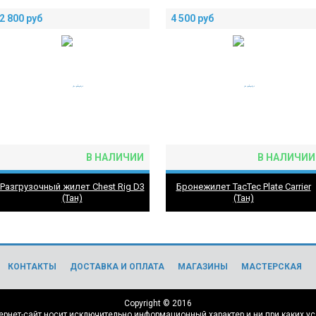
2 800
руб
4 500
руб
В НАЛИЧИИ
В НАЛИЧИИ
Разгрузочный жилет Chest Rig D3
Бронежилет TacTeс Plate Carrier
(Тан)
(Тан)
КОНТАКТЫ
ДОСТАВКА И ОПЛАТА
МАГАЗИНЫ
МАСТЕРСКАЯ
Copyright © 2016
нет-сайт носит исключительно информационный характер и ни при каких ус