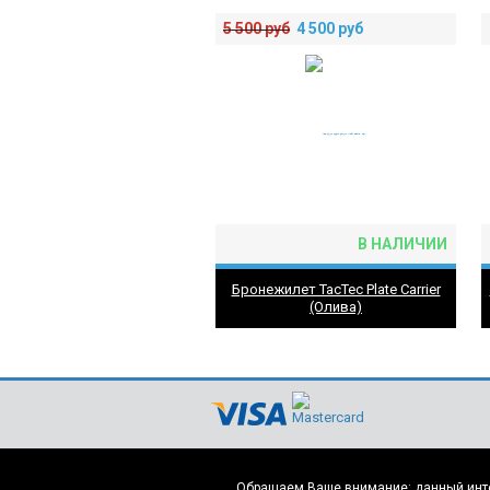
5 500
руб
4 500
руб
В НАЛИЧИИ
Бронежилет TacTeс Plate Carrier
(Олива)
Обращаем Ваше внимание: данный интер