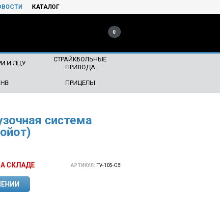
ОВОСТИ
КАТАЛОГ
0
СТРАЙКБОЛЬНЫЕ
И И ЛЦУ
ПРИВОДА
ПНВ
ПРИЦЕЛЫ
узочная система
Койот)
НА СКЛАДЕ
АРТИКУЛ:
TV-105-CB
ЛЕНИИ