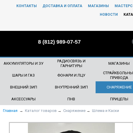
КОНТАКТЫ
ДОСТАВКА И ОПЛАТА
МАГАЗИНЫ
МАСТЕРС
ЧТО БУДЕМ ИСКАТЬ?
НОВОСТИ
КАТА
8 (812) 989-07-57
РАДИОСВЯЗЬ И
АККУМУЛЯТОРЫ И ЗУ
МАГАЗИНЫ
ГАРНИТУРЫ
СТРАЙКБОЛЬНЫ
ШАРЫ И ГАЗ
ФОНАРИ И ЛЦУ
ПРИВОДА
ВНЕШНИЙ ЗИП
ВНУТРЕННИЙ ЗИП
СНАРЯЖЕНИЕ
АКСЕССУАРЫ
ПНВ
ПРИЦЕЛЫ
Главная
→
Каталог товаров
→
Снаряжение
→
Шлема и Каски
СКИДКА