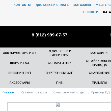
КОНТАКТЫ
ДОСТАВКА И ОПЛАТА
МАГАЗИНЫ
МАСТЕРС
ЧТО БУДЕМ ИСКАТЬ?
НОВОСТИ
КАТА
8 (812) 989-07-57
РАДИОСВЯЗЬ И
АККУМУЛЯТОРЫ И ЗУ
МАГАЗИНЫ
ГАРНИТУРЫ
СТРАЙКБОЛЬНЫ
ШАРЫ И ГАЗ
ФОНАРИ И ЛЦУ
ПРИВОДА
ВНЕШНИЙ ЗИП
ВНУТРЕННИЙ ЗИП
СНАРЯЖЕНИЕ
АКСЕССУАРЫ
ПНВ
ПРИЦЕЛЫ
Главная
→
Каталог товаров
→
Комиссионный отдел
→
Привода Б/у