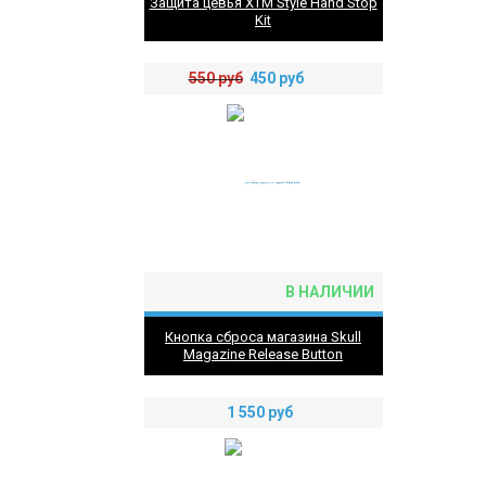
Защита цевья XTM Style Hand Stop
Kit
550
руб
450
руб
В НАЛИЧИИ
Кнопка сброса магазина Skull
Magazine Release Button
1 550
руб