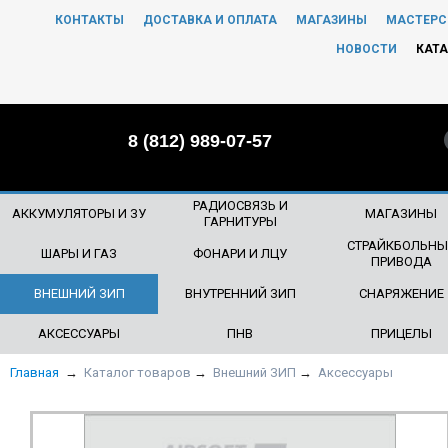
КОНТАКТЫ
ДОСТАВКА И ОПЛАТА
МАГАЗИНЫ
МАСТЕРС
ЧТО БУДЕМ ИСКАТЬ?
НОВОСТИ
КАТА
8 (812) 989-07-57
РАДИОСВЯЗЬ И
АККУМУЛЯТОРЫ И ЗУ
МАГАЗИНЫ
ГАРНИТУРЫ
СТРАЙКБОЛЬНЫ
ШАРЫ И ГАЗ
ФОНАРИ И ЛЦУ
ПРИВОДА
ВНЕШНИЙ ЗИП
ВНУТРЕННИЙ ЗИП
СНАРЯЖЕНИЕ
АКСЕССУАРЫ
ПНВ
ПРИЦЕЛЫ
Главная
→
Каталог товаров
→
Внешний ЗИП
→
Аксессуары