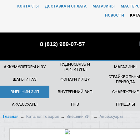
КОНТАКТЫ
ДОСТАВКА И ОПЛАТА
МАГАЗИНЫ
МАСТЕРС
ЧТО БУДЕМ ИСКАТЬ?
НОВОСТИ
КАТА
8 (812) 989-07-57
РАДИОСВЯЗЬ И
АККУМУЛЯТОРЫ И ЗУ
МАГАЗИНЫ
ГАРНИТУРЫ
СТРАЙКБОЛЬНЫ
ШАРЫ И ГАЗ
ФОНАРИ И ЛЦУ
ПРИВОДА
ВНЕШНИЙ ЗИП
ВНУТРЕННИЙ ЗИП
СНАРЯЖЕНИЕ
АКСЕССУАРЫ
ПНВ
ПРИЦЕЛЫ
Главная
→
Каталог товаров
→
Внешний ЗИП
→
Аксессуары