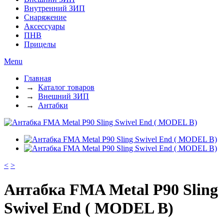
Внутренний ЗИП
Снаряжение
Аксессуары
ПНВ
Прицелы
Menu
Главная
→
Каталог товаров
→
Внешний ЗИП
→
Антабки
<
>
Антабка FMA Metal P90 Sling
Swivel End ( MODEL B)