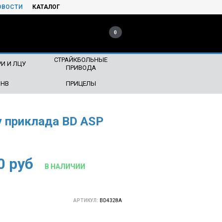
ОВОСТИ
КАТАЛОГ
0
СТРАЙКБОЛЬНЫЕ
И И ЛЦУ
ПРИВОДА
ПНВ
ПРИЦЕЛЫ
у приклада BD ASP
0
руб
В НАЛИЧИИ
АРТИКУЛ:
BD4328A