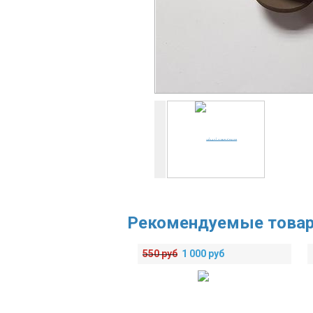
Рекомендуемые това
550
руб
1 000
руб