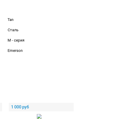
Tan
Сталь
M - серия
Emerson
1 000
руб