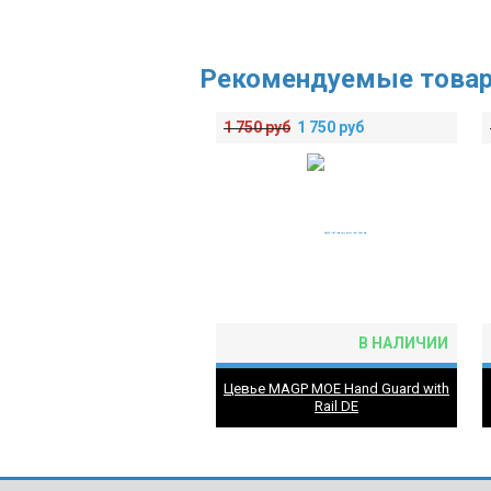
Рекомендуемые това
1 750
руб
1 750
руб
В НАЛИЧИИ
Цевье MAGP MOE Hand Guard with
Rail DE