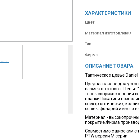
ХАРАКТЕРИСТИКИ
Цвет
Материал изготовления
Тип
Фирма
ОПИСАНИЕ ТОВАРА
Тактическое цевье Daniel
Предназначено для устан
взамен штатного. Цевье "
точек соприкосновения с
планки Пикатини позвол
спектр оптических, колл
сошек, фонарей и иного н
Материал - высокопрочны
покрытие.Фирма производи
Совместимо с широким сп
PTW версии М серии.