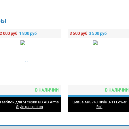
ры
2 000
руб
1 800
руб
3 500
руб
3 500
руб
В НАЛИЧИИ
В НАЛИЧИИ
Газблок для М серии BD AD Arms
Цевье AKS74U style B-11 Lower
Style gas piston
Rail