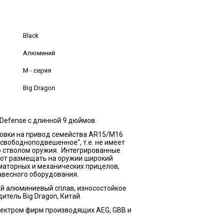
Black
Алюминий
M - серия
Big Dragon
 Defense с длинной 9 дюймов.
овки на привод семейства AR15/M16
свободноподвешенное", т.е. не имеет
о стволом оружия. Интегрированные
яют размещать на оружии широкий
иматорных и механических прицелов,
авесного оборудования.
й алюминиевый сплав, износостойкое
тель Big Dragon, Китай.
ектром фирм производящих AEG, GBB и