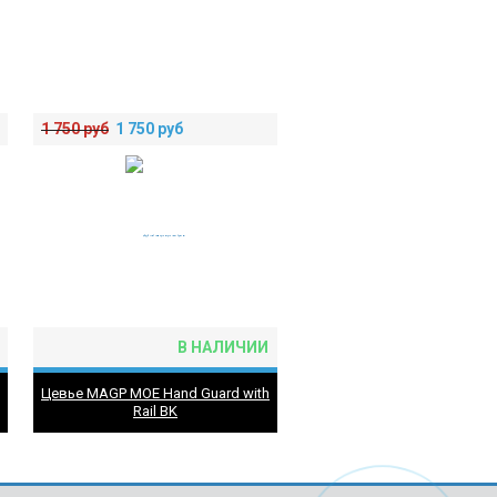
1 750
руб
1 750
руб
В НАЛИЧИИ
Цевье MAGP MOE Hand Guard with
Rail BK