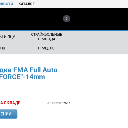
ОВОСТИ
КАТАЛОГ
0
СТРАЙКБОЛЬНЫЕ
И И ЛЦУ
ПРИВОДА
ПНВ
ПРИЦЕЛЫ
дка FMA Full Auto
L FORCE"-14mm
)
НА СКЛАДЕ
АРТИКУЛ:
tb587
ЛЕНИИ