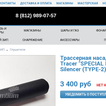
КОНТАКТЫ
ДОСТАВКА И ОПЛАТА
МАГАЗИНЫ
МАСТЕРСКАЯ
Н
8 (812) 989-07-57
ЗЬ И
МАГАЗИНЫ
ШАРЫ И ГАЗ
ФОНАР
РЫ
Й ЗИП
СНАРЯЖЕНИЕ
АКСЕССУАРЫ
ЗИП
→
Глушители
Трассерная наса
Tracer "SPECIA
Silencer (TYPE-2
3 400
руб
НЕТ 
УВЕДОМИТЬ О ПОСТУП