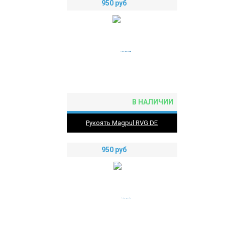
950
руб
В НАЛИЧИИ
Рукоять Magpul RVG DE
950
руб