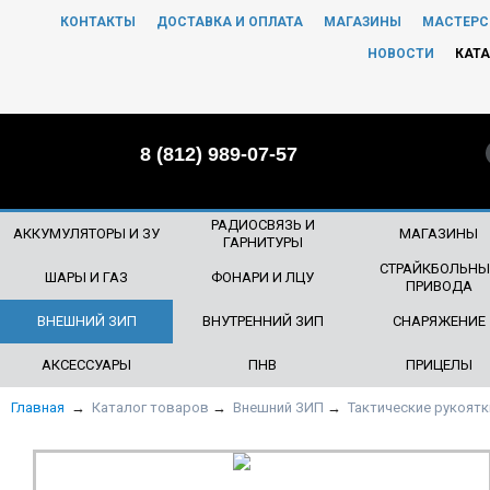
КОНТАКТЫ
ДОСТАВКА И ОПЛАТА
МАГАЗИНЫ
МАСТЕРС
ЧТО БУДЕМ ИСКАТЬ?
НОВОСТИ
КАТА
8 (812) 989-07-57
РАДИОСВЯЗЬ И
АККУМУЛЯТОРЫ И ЗУ
МАГАЗИНЫ
ГАРНИТУРЫ
СТРАЙКБОЛЬНЫ
ШАРЫ И ГАЗ
ФОНАРИ И ЛЦУ
ПРИВОДА
ВНЕШНИЙ ЗИП
ВНУТРЕННИЙ ЗИП
СНАРЯЖЕНИЕ
АКСЕССУАРЫ
ПНВ
ПРИЦЕЛЫ
Главная
→
Каталог товаров
→
Внешний ЗИП
→
Тактические рукоятк
НОВИНКА