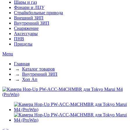
Шары и газ
Фонари и ЛЦУ
Страйкбольные привода
Внешний ЗИП
Внутренний ЗИП
Снаряжение
Аксессуары
ПНВ
Прицелы
Menu
Главная
→
Каталог товаров
→
Внутренний ЗИП
→
Хоп Ап
<
>