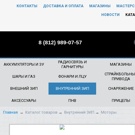
КОНТАКТЫ
ДОСТАВКА И ОПЛАТА
МАГАЗИНЫ
МАСТЕРС
ЧТО БУДЕМ ИСКАТЬ?
НОВОСТИ
КАТА
8 (812) 989-07-57
РАДИОСВЯЗЬ И
АККУМУЛЯТОРЫ И ЗУ
МАГАЗИНЫ
ГАРНИТУРЫ
СТРАЙКБОЛЬНЫ
ШАРЫ И ГАЗ
ФОНАРИ И ЛЦУ
ПРИВОДА
ВНЕШНИЙ ЗИП
ВНУТРЕННИЙ ЗИП
СНАРЯЖЕНИЕ
АКСЕССУАРЫ
ПНВ
ПРИЦЕЛЫ
Главная
→
Каталог товаров
→
Внутренний ЗИП
→
Моторы