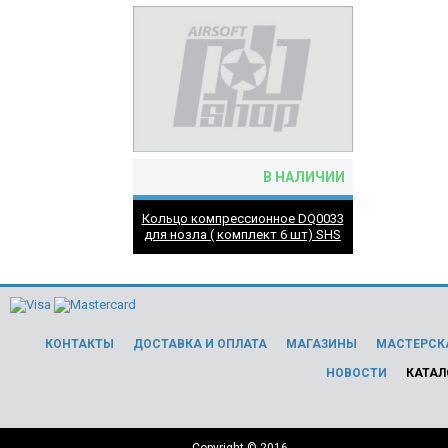
В НАЛИЧИИ
Кольцо компрессионное DQ0033
для нозла ( комплект 6 шт) SHS
КОНТАКТЫ
ДОСТАВКА И ОПЛАТА
МАГАЗИНЫ
МАСТЕРСК
НОВОСТИ
КАТАЛ