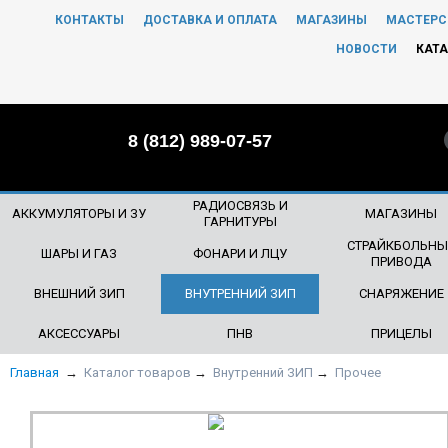
КОНТАКТЫ
ДОСТАВКА И ОПЛАТА
МАГАЗИНЫ
МАСТЕРС
ЧТО БУДЕМ ИСКАТЬ?
НОВОСТИ
КАТА
8 (812) 989-07-57
РАДИОСВЯЗЬ И
АККУМУЛЯТОРЫ И ЗУ
МАГАЗИНЫ
ГАРНИТУРЫ
СТРАЙКБОЛЬНЫ
ШАРЫ И ГАЗ
ФОНАРИ И ЛЦУ
ПРИВОДА
ВНЕШНИЙ ЗИП
ВНУТРЕННИЙ ЗИП
СНАРЯЖЕНИЕ
АКСЕССУАРЫ
ПНВ
ПРИЦЕЛЫ
Главная
→
Каталог товаров
→
Внутренний ЗИП
→
Прочее