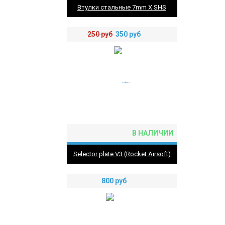
Втулки стальные 7mm X SHS
250
руб
350
руб
В НАЛИЧИИ
Selector plate V3 (Rocket Airsoft)
800
руб