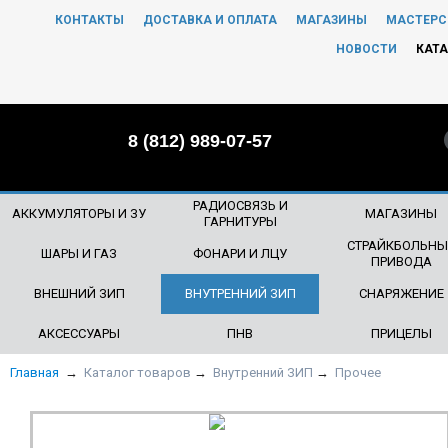
КОНТАКТЫ
ДОСТАВКА И ОПЛАТА
МАГАЗИНЫ
МАСТЕРС
ЧТО БУДЕМ ИСКАТЬ?
НОВОСТИ
КАТА
8 (812) 989-07-57
РАДИОСВЯЗЬ И
АККУМУЛЯТОРЫ И ЗУ
МАГАЗИНЫ
ГАРНИТУРЫ
СТРАЙКБОЛЬНЫ
ШАРЫ И ГАЗ
ФОНАРИ И ЛЦУ
ПРИВОДА
ВНЕШНИЙ ЗИП
ВНУТРЕННИЙ ЗИП
СНАРЯЖЕНИЕ
АКСЕССУАРЫ
ПНВ
ПРИЦЕЛЫ
Главная
→
Каталог товаров
→
Внутренний ЗИП
→
Прочее