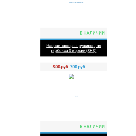
В НАЛИЧИИ
Направляющая пружины для
гирбокса 3 версии (SHS)
900
руб
700
руб
В НАЛИЧИИ