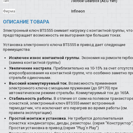
Тип
Любой GearBox (AEG тип)
Фирма
Infineon
ОПИСАНИЕ ТОВАРА
Электронный ключ BTS555 снимает нагрузку с контактной группы, что
предотвращает возможность ее выгорания при больших токах.
Установка электронного ключа BTS555 в привод дает следующие
преимущества:
Исключен износ контактной группы.
Экономия на ремонте гирбо
(замена контактной группы)
Увеличение настрела.
Приблизительно на 10-15% за счет отсутст
искрообразования на контактной группе, что особенно заметно пр
стрельбе одиночными.
Высокий коммутируемый ток.
Возможность применения
электронного ключа с мощными пружинами (до SP170) при
автоматическом режиме стрельбы. Коммутируемый ток до 165А.
Стабильность работы.
В отличие от схем на полевом транзисторе
оснасткой, электронный ключ BTS555 имеет встроенный
термодатчик, что исключает его перегрев во время работы (см.
правила эксплуатации).
Простой монтаж и установка.
Не требуется дополнительная
оснастка: конденсаторы, диоды, резисторы. (серия “Конструктор“)
Простая установка в привод (серия “Plug`n Play“)