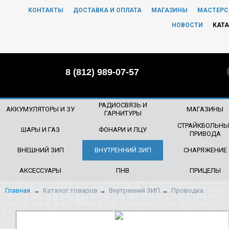
КОНТАКТЫ
ДОСТАВКА И ОПЛАТА
МАГАЗИНЫ
МАСТЕРС
ЧТО БУДЕМ ИСКАТЬ?
НОВОСТИ
КАТА
8 (812) 989-07-57
РАДИОСВЯЗЬ И
АККУМУЛЯТОРЫ И ЗУ
МАГАЗИНЫ
ГАРНИТУРЫ
СТРАЙКБОЛЬНЫ
ШАРЫ И ГАЗ
ФОНАРИ И ЛЦУ
ПРИВОДА
ВНЕШНИЙ ЗИП
ВНУТРЕННИЙ ЗИП
СНАРЯЖЕНИЕ
АКСЕССУАРЫ
ПНВ
ПРИЦЕЛЫ
Главная
→
Каталог товаров
→
Внутренний ЗИП
→
Проводка