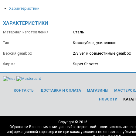
Характеристики
ХАРАКТЕРИСТИКИ
Материал изготовления
Сталь
Тип
Косозубые , усиленные.
Версия gearbox
2/3 ver. и совместимые gearbox
Фирма
Super Shooter
КОНТАКТЫ
ДОСТАВКА И ОПЛАТА
МАГАЗИНЫ
МАСТЕРСК
НОВОСТИ
КАТАЛ
Copyright © 2016
Обращаем Ваше внимание: данный интернет-сайт носит исключительн
информационный характер и ни при каких условиях не является публичн