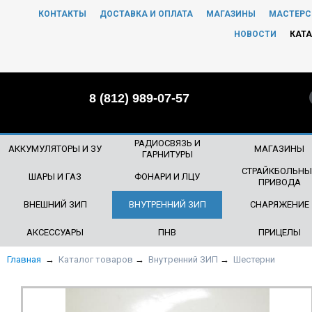
КОНТАКТЫ
ДОСТАВКА И ОПЛАТА
МАГАЗИНЫ
МАСТЕРС
ЧТО БУДЕМ ИСКАТЬ?
НОВОСТИ
КАТА
8 (812) 989-07-57
РАДИОСВЯЗЬ И
АККУМУЛЯТОРЫ И ЗУ
МАГАЗИНЫ
ГАРНИТУРЫ
СТРАЙКБОЛЬНЫ
ШАРЫ И ГАЗ
ФОНАРИ И ЛЦУ
ПРИВОДА
ВНЕШНИЙ ЗИП
ВНУТРЕННИЙ ЗИП
СНАРЯЖЕНИЕ
АКСЕССУАРЫ
ПНВ
ПРИЦЕЛЫ
Главная
→
Каталог товаров
→
Внутренний ЗИП
→
Шестерни