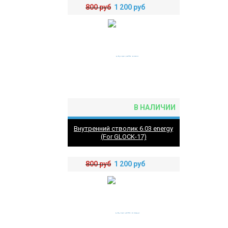
800
руб
1 200
руб
В НАЛИЧИИ
Внутренний стволик 6.03 energy
(For GLOCK-17)
800
руб
1 200
руб