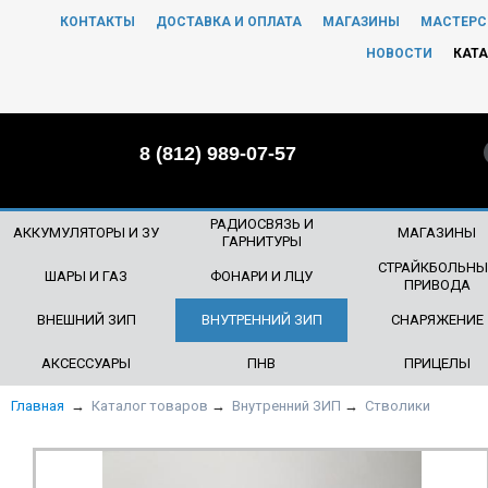
КОНТАКТЫ
ДОСТАВКА И ОПЛАТА
МАГАЗИНЫ
МАСТЕРС
ЧТО БУДЕМ ИСКАТЬ?
НОВОСТИ
КАТА
8 (812) 989-07-57
РАДИОСВЯЗЬ И
АККУМУЛЯТОРЫ И ЗУ
МАГАЗИНЫ
ГАРНИТУРЫ
СТРАЙКБОЛЬНЫ
ШАРЫ И ГАЗ
ФОНАРИ И ЛЦУ
ПРИВОДА
ВНЕШНИЙ ЗИП
ВНУТРЕННИЙ ЗИП
СНАРЯЖЕНИЕ
АКСЕССУАРЫ
ПНВ
ПРИЦЕЛЫ
Главная
→
Каталог товаров
→
Внутренний ЗИП
→
Стволики