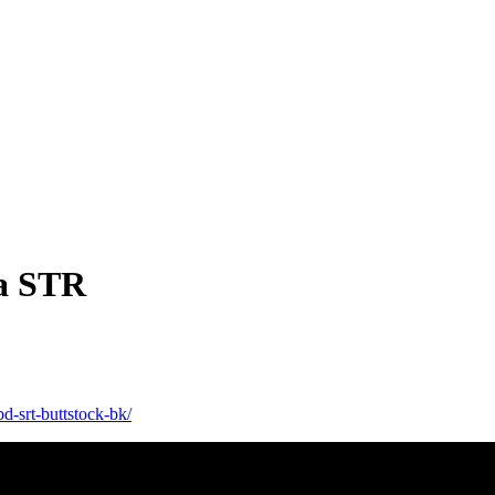
а STR
d-srt-buttstock-bk/