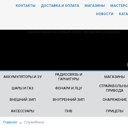
КОНТАКТЫ
ДОСТАВКА И ОПЛАТА
МАГАЗИНЫ
МАСТЕРС
ЧТО БУДЕМ ИСКАТЬ?
НОВОСТИ
КАТА
Ошибка макроса (content insert): Возможна рекурсия.
РАДИОСВЯЗЬ И
АККУМУЛЯТОРЫ И ЗУ
МАГАЗИНЫ
ГАРНИТУРЫ
СТРАЙКБОЛЬНЫ
ШАРЫ И ГАЗ
ФОНАРИ И ЛЦУ
ПРИВОДА
ВНЕШНИЙ ЗИП
ВНУТРЕННИЙ ЗИП
СНАРЯЖЕНИЕ
АКСЕССУАРЫ
ПНВ
ПРИЦЕЛЫ
Главная
→
Служебные