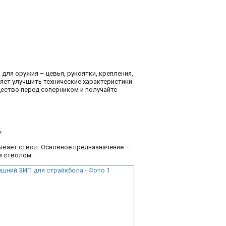
ля оружия – цевья, рукоятки, крепления,
яет улучшить технические характеристики
щество перед соперником и получайте
.
ывает ствол. Основное предназначение –
м стволом.