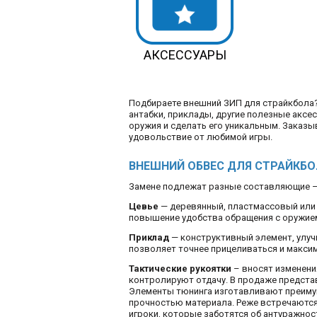
АКСЕССУАРЫ
Подбираете внешний ЗИП для страйкбола? 
антабки, приклады, другие полезные аксе
оружия и сделать его уникальным. Заказы
удовольствие от любимой игры.
ВНЕШНИЙ ОБВЕС ДЛЯ СТРАЙКБ
Замене подлежат разные составляющие – м
Цевье
— деревянный, пластмассовый или 
повышение удобства обращения с оружием
Приклад
— конструктивный элемент, улуч
позволяет точнее прицеливаться и максим
Тактические рукоятки
– вносят изменени
контролируют отдачу. В продаже предста
Элементы тюнинга изготавливают преимущ
прочностью материала. Реже встречаются
игроки, которые заботятся об антуражнос