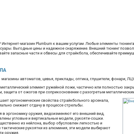
Интернет-магазин Plumbum к вашим услугам. Любые элементы тюнинга д
ссуары. Выгодные цены и надежное снаряжение. Внешний тюнинг позвол
вайте запасные части и обвесы для страйкбола, обеспечивайте преиму
ОЛА
агазины автоматов, цевья, приклады, оптика, глушители, фонари, ЛЦУ
металлический элемент ружейной ложи, частично или полностью закр
, защита от ожогов при соприкосновении с разогретым металлически
шает эргономические свойства страйкбольного арсенала,
ально снижает отдачу в процессе стрельбы.
я в эргономику оружия, видоизменяют его внешний вид,
влены угловые и вертикальные модели, рукояти-сошки.
ественно из нейлона, выбор обусловлен легкостью и
 тактические рукоятки из алюминия, эти модели выбирают
ти оружия.