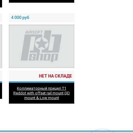
4 000
руб
НЕТ НА СКЛАДЕ
Коллиматорный прицел T1
Reddot with offset rail mount,QD
mount & Low mount