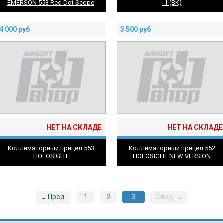
EMERSON 553 Red Dot Scope
-1 (BK)
4 000
руб
3 500
руб
НЕТ НА СКЛАДЕ
НЕТ НА СКЛАДЕ
Коллиматорный прицел 553
Коллиматорный прицел 552
HOLOSIGHT
HOLOSIGHT NEW VERSION
След.
Пред.
1
2
3
←
→